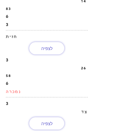
14
83
6
3
חזית
לצפיה
3
26
58
6
נמכרה
3
צד
לצפיה