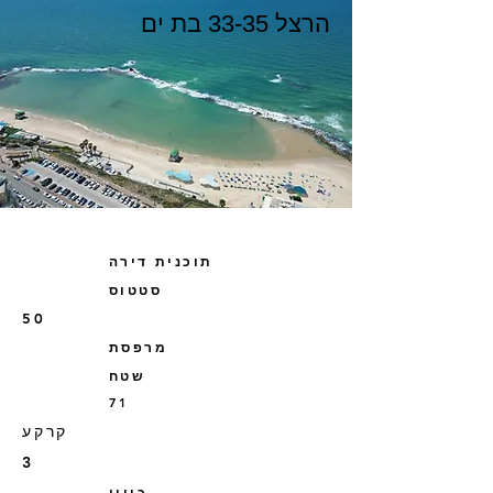
הרצל 33-35 בת ים
תוכנית דירה
סטטוס
50
מרפסת
שטח
71
קרקע
3
כיוון